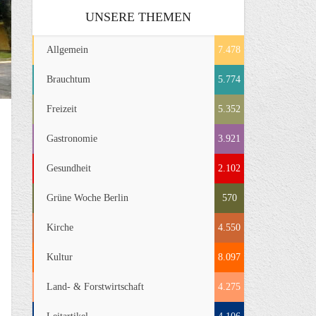
UNSERE THEMEN
Allgemein
7.478
Brauchtum
5.774
Freizeit
5.352
Gastronomie
3.921
Gesundheit
2.102
Grüne Woche Berlin
570
Kirche
4.550
Kultur
8.097
Land- & Forstwirtschaft
4.275