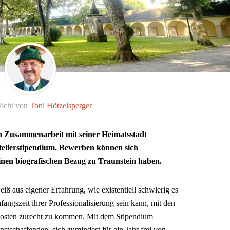
licht von
Toni Hötzelsperger
in Zusammenarbeit mit seiner Heimatsstadt
Atelierstipendium. Bewerben können sich
einen biografischen Bezug zu Traunstein haben.
ß aus eigener Erfahrung, wie existentiell schwierig es
fangszeit ihrer Professionalisierung sein kann, mit den
kosten zurecht zu kommen. Mit dem Stipendium
stschaffenden, sich zumindest für ein Jahr frei von