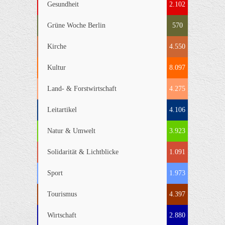
Gesundheit
2.102
Grüne Woche Berlin
570
Kirche
4.550
Kultur
8.097
Land- & Forstwirtschaft
4.275
Leitartikel
4.106
Natur & Umwelt
3.923
Solidarität & Lichtblicke
1.091
Sport
1.973
Tourismus
4.397
Wirtschaft
2.880