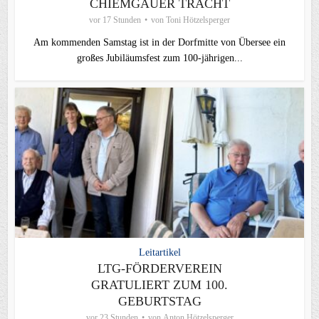
CHIEMGAUER TRACHT
vor 17 Stunden
von
Toni Hötzelsperger
Am kommenden Samstag ist in der Dorfmitte von Übersee ein
großes Jubiläumsfest zum 100-jährigen...
Leitartikel
LTG-FÖRDERVEREIN
GRATULIERT ZUM 100.
GEBURTSTAG
vor 23 Stunden
von
Anton Hötzelsperger