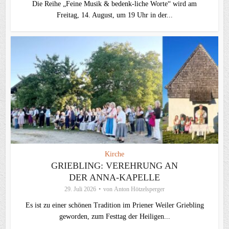
Die Reihe „Feine Musik & bedenk-liche Worte“ wird am
Freitag, 14. August, um 19 Uhr in der...
Kirche
GRIEBLING: VEREHRUNG AN
DER ANNA-KAPELLE
29. Juli 2026
von
Anton Hötzelsperger
Es ist zu einer schönen Tradition im Priener Weiler Griebling
geworden, zum Festtag der Heiligen...