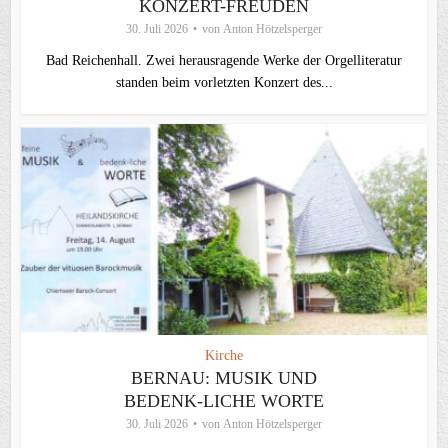
KONZERT-FREUDEN
30. Juli 2026
von
Anton Hötzelsperger
Bad Reichenhall. Zwei herausragende Werke der Orgelliteratur
standen beim vorletzten Konzert des...
Kirche
BERNAU: MUSIK UND
BEDENK-LICHE WORTE
30. Juli 2026
von
Anton Hötzelsperger