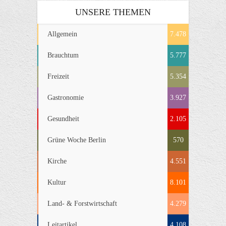
UNSERE THEMEN
Allgemein
7.478
Brauchtum
5.777
Freizeit
5.354
Gastronomie
3.927
Gesundheit
2.105
Grüne Woche Berlin
570
Kirche
4.551
Kultur
8.101
Land- & Forstwirtschaft
4.279
Leitartikel
4.108