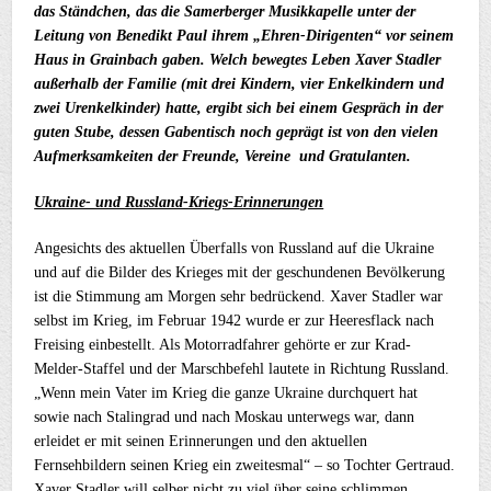
das Ständchen, das die Samerberger Musikkapelle unter der
Leitung von Benedikt Paul ihrem „Ehren-Dirigenten“ vor seinem
Haus in Grainbach gaben. Welch bewegtes Leben Xaver Stadler
außerhalb der Familie (mit drei Kindern, vier Enkelkindern und
zwei Urenkelkinder) hatte, ergibt sich bei einem Gespräch in der
guten Stube, dessen Gabentisch noch geprägt ist von den vielen
Aufmerksamkeiten der Freunde, Vereine und Gratulanten.
Ukraine- und Russland-Kriegs-Erinnerungen
Angesichts des aktuellen Überfalls von Russland auf die Ukraine
und auf die Bilder des Krieges mit der geschundenen Bevölkerung
ist die Stimmung am Morgen sehr bedrückend. Xaver Stadler war
selbst im Krieg, im Februar 1942 wurde er zur Heeresflack nach
Freising einbestellt. Als Motorradfahrer gehörte er zur Krad-
Melder-Staffel und der Marschbefehl lautete in Richtung Russland.
„Wenn mein Vater im Krieg die ganze Ukraine durchquert hat
sowie nach Stalingrad und nach Moskau unterwegs war, dann
erleidet er mit seinen Erinnerungen und den aktuellen
Fernsehbildern seinen Krieg ein zweitesmal“ – so Tochter Gertraud.
Xaver Stadler will selber nicht zu viel über seine schlimmen