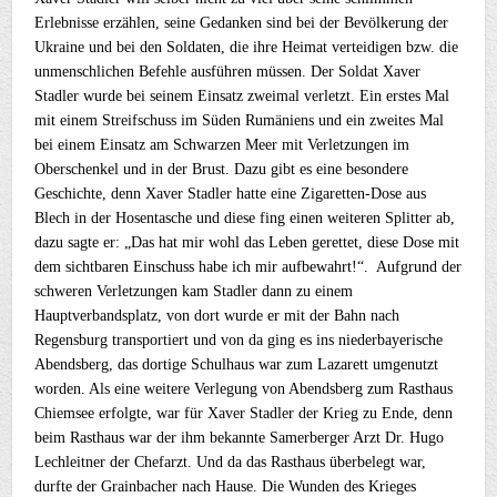
Erlebnisse erzählen, seine Gedanken sind bei der Bevölkerung der
Ukraine und bei den Soldaten, die ihre Heimat verteidigen bzw. die
unmenschlichen Befehle ausführen müssen. Der Soldat Xaver
Stadler wurde bei seinem Einsatz zweimal verletzt. Ein erstes Mal
mit einem Streifschuss im Süden Rumäniens und ein zweites Mal
bei einem Einsatz am Schwarzen Meer mit Verletzungen im
Oberschenkel und in der Brust. Dazu gibt es eine besondere
Geschichte, denn Xaver Stadler hatte eine Zigaretten-Dose aus
Blech in der Hosentasche und diese fing einen weiteren Splitter ab,
dazu sagte er: „Das hat mir wohl das Leben gerettet, diese Dose mit
dem sichtbaren Einschuss habe ich mir aufbewahrt!“. Aufgrund der
schweren Verletzungen kam Stadler dann zu einem
Hauptverbandsplatz, von dort wurde er mit der Bahn nach
Regensburg transportiert und von da ging es ins niederbayerische
Abendsberg, das dortige Schulhaus war zum Lazarett umgenutzt
worden. Als eine weitere Verlegung von Abendsberg zum Rasthaus
Chiemsee erfolgte, war für Xaver Stadler der Krieg zu Ende, denn
beim Rasthaus war der ihm bekannte Samerberger Arzt Dr. Hugo
Lechleitner der Chefarzt. Und da das Rasthaus überbelegt war,
durfte der Grainbacher nach Hause. Die Wunden des Krieges