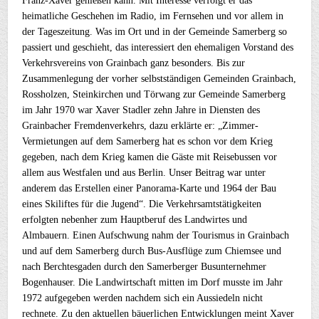
Franz-Xaver genießen kann. Mit Interesse verfolgt er das
heimatliche Geschehen im Radio, im Fernsehen und vor allem in
der Tageszeitung. Was im Ort und in der Gemeinde Samerberg so
passiert und geschieht, das interessiert den ehemaligen Vorstand des
Verkehrsvereins von Grainbach ganz besonders. Bis zur
Zusammenlegung der vorher selbstständigen Gemeinden Grainbach,
Rossholzen, Steinkirchen und Törwang zur Gemeinde Samerberg
im Jahr 1970 war Xaver Stadler zehn Jahre in Diensten des
Grainbacher Fremdenverkehrs, dazu erklärte er: „Zimmer-
Vermietungen auf dem Samerberg hat es schon vor dem Krieg
gegeben, nach dem Krieg kamen die Gäste mit Reisebussen vor
allem aus Westfalen und aus Berlin. Unser Beitrag war unter
anderem das Erstellen einer Panorama-Karte und 1964 der Bau
eines Skiliftes für die Jugend“. Die Verkehrsamtstätigkeiten
erfolgten nebenher zum Hauptberuf des Landwirtes und
Almbauern. Einen Aufschwung nahm der Tourismus in Grainbach
und auf dem Samerberg durch Bus-Ausflüge zum Chiemsee und
nach Berchtesgaden durch den Samerberger Busunternehmer
Bogenhauser. Die Landwirtschaft mitten im Dorf musste im Jahr
1972 aufgegeben werden nachdem sich ein Aussiedeln nicht
rechnete. Zu den aktuellen bäuerlichen Entwicklungen meint Xaver