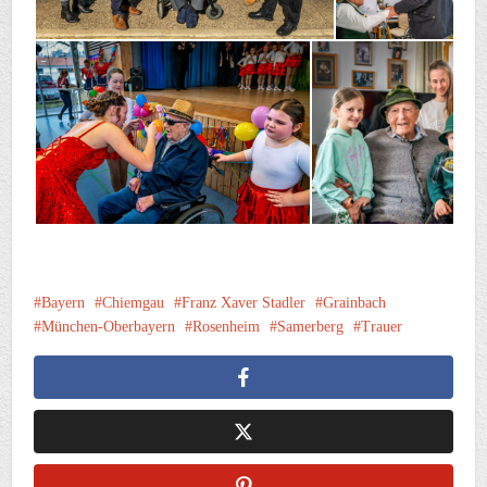
Bayern
Chiemgau
Franz Xaver Stadler
Grainbach
München-Oberbayern
Rosenheim
Samerberg
Trauer