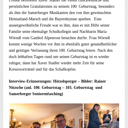
Freude bereiteten Xaver Stadler die vielen Glückwünsche und
persönlichen Gratulationen zu seinem 100. Geburtstag, besonders
als ihm die Samerberger Musikanten den von ihm gewünschten
Heimatland-Marsch und die Bayernhymne spielten. Eine
aussergewöhnliche Freude war es ihm, dass er mit Hilfe seiner
Familie seine ehemalige Schulkollegin und Nachbarin Maria
Wörndl vom Gasthof Alpenrose besuchen durfte. Frau Wörndl
konnte wenige Wochen vor ihm in ebenfalls guter gesundheitlicher
und geistiger Verfassung ihren 100. Geburtstag feiern. Nach den
doch lebhaften Tagen rund um seinen Geburtstag ist es wieder
ruhiger, dann hat Xaver Stadler wieder mehr Zeit für seine
Kreuzworträtsel und für das Schafkopfen.
Interview-Erinnerungen: Hötzelsperger – Bilder: Rainer
Nitzsche (anl. 100. Geburtstag – 103. Geburtstag und
Samerberger Seniorenfasching)