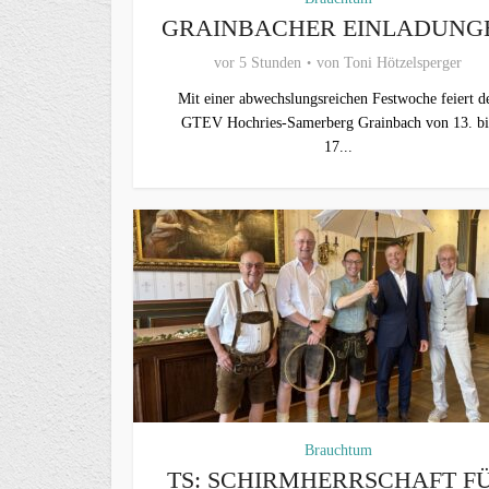
GRAINBACHER EINLADUNG
vor 5 Stunden
von
Toni Hötzelsperger
Mit einer abwechslungsreichen Festwoche feiert d
GTEV Hochries-Samerberg Grainbach von 13. bi
17...
Brauchtum
TS: SCHIRMHERRSCHAFT F