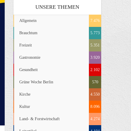
UNSERE THEMEN
Allgemein
7.476
Brauchtum
5.773
Freizeit
5.351
Gastronomie
3.920
Gesundheit
2.102
Grüne Woche Berlin
570
Kirche
4.550
Kultur
8.096
Land- & Forstwirtschaft
4.274