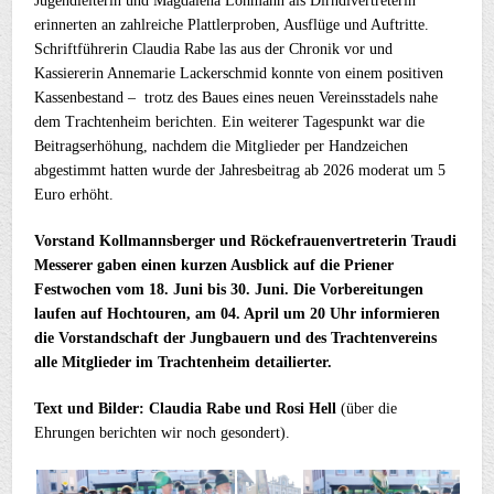
Jugendleiterin und Magdalena Löhmann als Dirndlvertreterin
erinnerten an zahlreiche Plattlerproben, Ausflüge und Auftritte.
Schriftführerin Claudia Rabe las aus der Chronik vor und
Kassiererin Annemarie Lackerschmid konnte von einem positiven
Kassenbestand – trotz des Baues eines neuen Vereinsstadels nahe
dem Trachtenheim berichten. Ein weiterer Tagespunkt war die
Beitragserhöhung, nachdem die Mitglieder per Handzeichen
abgestimmt hatten wurde der Jahresbeitrag ab 2026 moderat um 5
Euro erhöht.
Vorstand Kollmannsberger und Röckefrauenvertreterin Traudi
Messerer gaben einen kurzen Ausblick auf die Priener
Festwochen vom 18. Juni bis 30. Juni. Die Vorbereitungen
laufen auf Hochtouren, am 04. April um 20 Uhr informieren
die Vorstandschaft der Jungbauern und des
Trachtenvereins
alle Mitglieder im Trachtenheim detailierter.
Text und Bilder: Claudia Rabe und Rosi Hell
(über die
Ehrungen berichten wir noch gesondert).