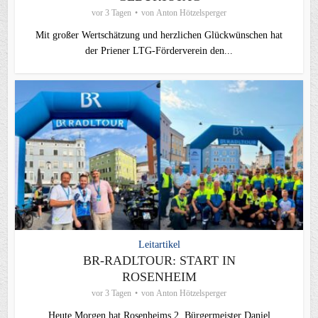
vor 3 Tagen
von
Anton Hötzelsperger
Mit großer Wertschätzung und herzlichen Glückwünschen hat
der Priener LTG‑Förderverein den...
Leitartikel
BR-RADLTOUR: START IN
ROSENHEIM
vor 3 Tagen
von
Anton Hötzelsperger
Heute Morgen hat Rosenheims 2. Bürgermeister Daniel