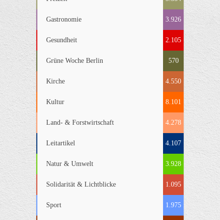
Gastronomie
3.926
Gesundheit
2.105
Grüne Woche Berlin
570
Kirche
4.550
Kultur
8.101
Land- & Forstwirtschaft
4.278
Leitartikel
4.107
Natur & Umwelt
3.928
Solidarität & Lichtblicke
1.095
Sport
1.975