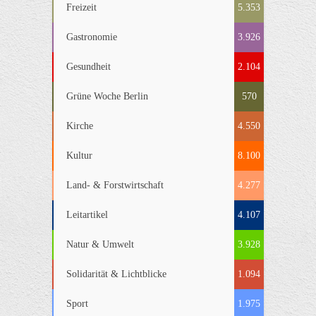
Freizeit
5.353
Gastronomie
3.926
Gesundheit
2.104
Grüne Woche Berlin
570
Kirche
4.550
Kultur
8.100
Land- & Forstwirtschaft
4.277
Leitartikel
4.107
Natur & Umwelt
3.928
Solidarität & Lichtblicke
1.094
Sport
1.975