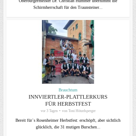
Oberbürgermeister Dr. Christian Hümmer übernimmt die
Schirmherrschaft für den Traunsteiner...
Brauchtum
INNVIERTLER-PLATTLERKURS
FÜR HERBSTFEST
vor 3 Tagen
von
Toni Hötzelsperger
Bereit für`s Rosenheimer Herbstfest: erschöpft, aber sichtlich
glücklich, die 31 mutigen Burschen...