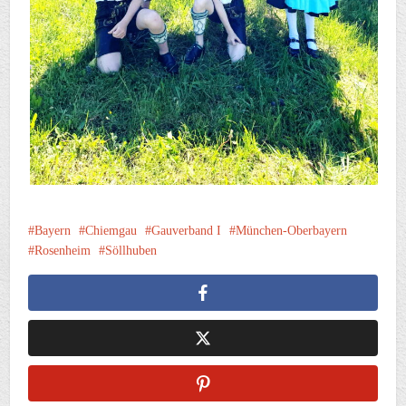
Bayern
Chiemgau
Gauverband I
München-Oberbayern
Rosenheim
Söllhuben