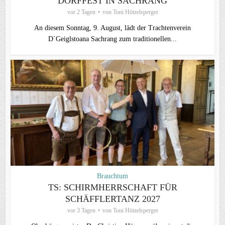
DORFFEST IN SACHRANG
vor 2 Tagen
von
Toni Hötzelsperger
An diesem Sonntag, 9. August, lädt der Trachtenverein
D`Geiglstoana Sachrang zum traditionellen...
Brauchtum
TS: SCHIRMHERRSCHAFT FÜR
SCHÄFFLERTANZ 2027
vor 3 Tagen
von
Toni Hötzelsperger