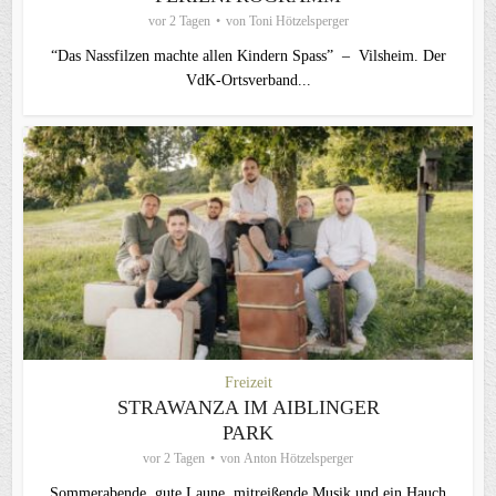
vor 2 Tagen
von
Toni Hötzelsperger
“Das Nassfilzen machte allen Kindern Spass” – Vilsheim. Der
VdK-Ortsverband...
Freizeit
STRAWANZA IM AIBLINGER
PARK
vor 2 Tagen
von
Anton Hötzelsperger
Sommerabende, gute Laune, mitreißende Musik und ein Hauch