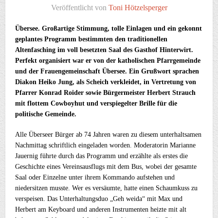
Veröffentlicht von
Toni Hötzelsperger
Übersee. Großartige Stimmung, tolle Einlagen und ein gekonnt
geplantes Programm bestimmten den traditionellen
Altenfasching im voll besetzten Saal des Gasthof Hinterwirt.
Perfekt organisiert war er von der katholischen Pfarrgemeinde
und der Frauengemeinschaft Übersee. Ein Grußwort sprachen
Diakon Heiko Jung, als Scheich verkleidet, in Vertretung von
Pfarrer Konrad Roider sowie Bürgermeister Herbert Strauch
mit flottem Cowboyhut und verspiegelter Brille für die
politische Gemeinde.
Alle Überseer Bürger ab 74 Jahren waren zu diesem unterhaltsamen
Nachmittag schriftlich eingeladen worden. Moderatorin Marianne
Jauernig führte durch das Programm und erzählte als erstes die
Geschichte eines Vereinsausflugs mit dem Bus, wobei der gesamte
Saal oder Einzelne unter ihrem Kommando aufstehen und
niedersitzen musste. Wer es versäumte, hatte einen Schaumkuss zu
verspeisen. Das Unterhaltungsduo „Geh weida“ mit Max und
Herbert am Keyboard und anderen Instrumenten heizte mit alt