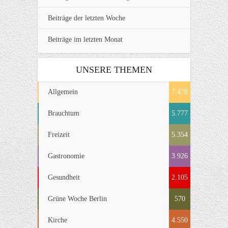
Beiträge der letzten Woche
Beiträge im letzten Monat
UNSERE THEMEN
Allgemein
7.478
Brauchtum
5.777
Freizeit
5.354
Gastronomie
3.926
Gesundheit
2.105
Grüne Woche Berlin
570
Kirche
4.550