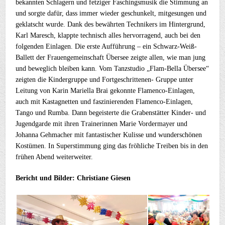
bekannten Schlagern und fetziger Faschingsmusik die Stimmung an
und sorgte dafür, dass immer wieder geschunkelt, mitgesungen und
geklatscht wurde. Dank des bewährten Technikers im Hintergrund,
Karl Maresch, klappte technisch alles hervorragend, auch bei den
folgenden Einlagen. Die erste Aufführung – ein Schwarz-Weiß-
Ballett der Frauengemeinschaft Übersee zeigte allen, wie man jung
und beweglich bleiben kann. Vom Tanzstudio „Flam-Bella Übersee“
zeigten die Kindergruppe und Fortgeschrittenen- Gruppe unter
Leitung von Karin Mariella Brai gekonnte Flamenco-Einlagen,
auch mit Kastagnetten und faszinierenden Flamenco-Einlagen,
Tango und Rumba. Dann begeisterte die Grabenstätter Kinder- und
Jugendgarde mit ihren Trainerinnen Marie Vordermayer und
Johanna Gehmacher mit fantastischer Kulisse und wunderschönen
Kostümen. In Superstimmung ging das fröhliche Treiben bis in den
frühen Abend weiterweiter.
Bericht und Bilder: Christiane Giesen