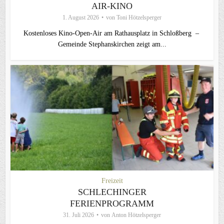
AIR-KINO
1. August 2026
von
Toni Hötzelsperger
Kostenloses Kino-Open-Air am Rathausplatz in Schloßberg –
Gemeinde Stephanskirchen zeigt am...
Freizeit
SCHLECHINGER
FERIENPROGRAMM
31. Juli 2026
von
Anton Hötzelsperger