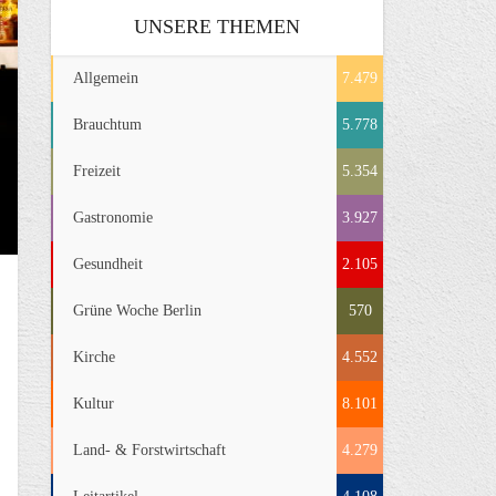
UNSERE THEMEN
Allgemein
7.479
Brauchtum
5.778
Freizeit
5.354
Gastronomie
3.927
Gesundheit
2.105
Grüne Woche Berlin
570
Kirche
4.552
Kultur
8.101
Land- & Forstwirtschaft
4.279