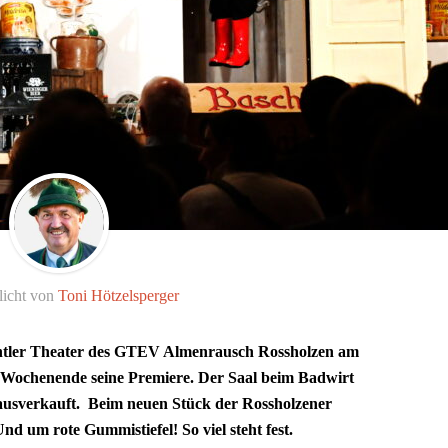
licht von
Toni Hötzelsperger
tler Theater des GTEV Almenrausch Rossholzen am
 Wochenende seine Premiere. Der Saal beim Badwirt
z ausverkauft. Beim neuen Stück der Rossholzener
d um rote Gummistiefel! So viel steht fest.