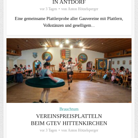
IN ANTDORF
vor 3 Tagen
von
Anton Hötzelsperger
Eine gemeinsame Plattlerprobe aller Gauvereine mit Plattlern,
Volkstänzen und geselligem...
Brauchtum
VEREINSPREISPLATTELN
BEIM GTEV HITTENKIRCHEN
vor 3 Tagen
von
Anton Hötzelsperger