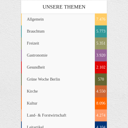
UNSERE THEMEN
Allgemein
7.476
Brauchtum
5.773
Freizeit
5.351
Gastronomie
3.920
Gesundheit
2.102
Grüne Woche Berlin
570
Kirche
4.550
Kultur
8.096
Land- & Forstwirtschaft
4.274
Leitartikel
4.104