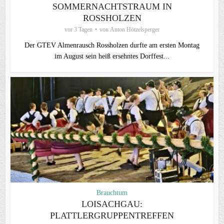
SOMMERNACHTSTRAUM IN
ROSSHOLZEN
vor 3 Tagen
von
Anton Hötzelsperger
Der GTEV Almenrausch Rossholzen durfte am ersten Montag
im August sein heiß ersehntes Dorffest...
Brauchtum
LOISACHGAU:
PLATTLERGRUPPENTREFFEN