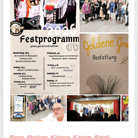
Bayern
Breitbrunn
Chiemgau
Chiemsee
Festzelt