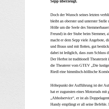
Sepp überzeugt.
Doch der Wunsch seines letzten verbl
bleibt an oberster und unterster Stel
Hölle um die Seele des Stemmerbaue
Freund) in der Stube beim Stemmer, al
macht er dem Sepp viele Angebote, di
und Braus und mit flotten, gut bestüc
dabei ist lediglich, dass zum Schluss
Der Herbst ist traditionell Theaterzei
die Theaterer vom GTEV „Die lustige
Riedl eine himmlisch-höllische Komöd
Höhepunkt der Aufführung ist der Auf
hat er zugunsten eines Motorrads mit
„Abholservice“, er ist als Doppelagent
Handy empfängt er all seine Befehle.