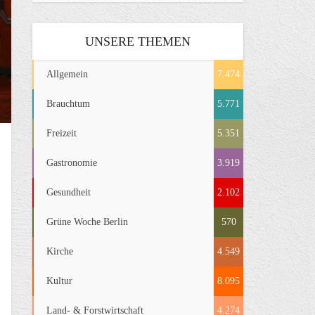
UNSERE THEMEN
Allgemein
7.474
Brauchtum
5.771
Freizeit
5.351
Gastronomie
3.919
Gesundheit
2.102
Grüne Woche Berlin
570
Kirche
4.549
Kultur
8.095
Land- & Forstwirtschaft
4.274