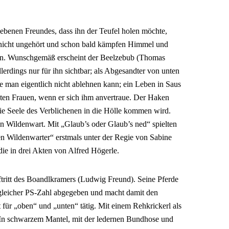
iebenen Freundes, dass ihn der Teufel holen möchte,
le nicht ungehört und schon bald kämpfen Himmel und
rn. Wunschgemäß erscheint der Beelzebub (Thomas
lerdings nur für ihn sichtbar; als Abgesandter von unten
e man eigentlich nicht ablehnen kann; ein Leben in Saus
kten Frauen, wenn er sich ihm anvertraue. Der Haken
 die Seele des Verblichenen in die Hölle kommen wird.
t in Wildenwart. Mit „Glaub’s oder Glaub’s ned“ spielten
n Wildenwarter“ erstmals unter der Regie von Sabine
ie in drei Akten von Alfred Högerle.
tritt des Boandlkramers (Ludwig Freund). Seine Pferde
 gleicher PS-Zahl abgegeben und macht damit den
 für „oben“ und „unten“ tätig. Mit einem Rehkrickerl als
 In schwarzem Mantel, mit der ledernen Bundhose und