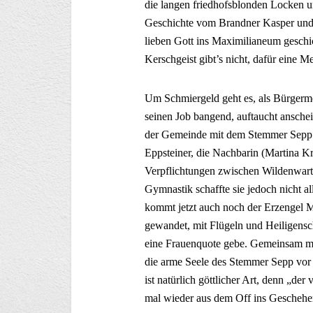
die langen friedhofsblonden Locken u
Geschichte vom Brandner Kasper un
lieben Gott ins Maximilianeum geschic
Kerschgeist gibt’s nicht, dafür eine 
Um Schmiergeld geht es, als Bürgerme
seinen Job bangend, auftaucht ansche
der Gemeinde mit dem Stemmer Sepp 
Eppsteiner, die Nachbarin (Martina Kr
Verpflichtungen zwischen Wildenwart,
Gymnastik schaffte sie jedoch nicht al
kommt jetzt auch noch der Erzengel 
gewandet, mit Flügeln und Heiligensch
eine Frauenquote gebe. Gemeinsam mi
die arme Seele des Stemmer Sepp vor
ist natürlich göttlicher Art, denn „de
mal wieder aus dem Off ins Geschehe