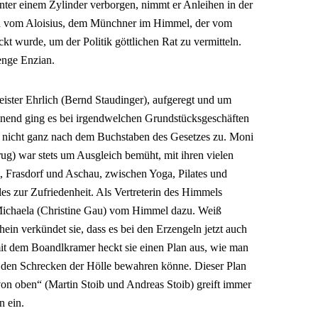
nter einem Zylinder verborgen, nimmt er Anleihen in der
d vom Aloisius, dem Münchner im Himmel, der vom
kt wurde, um der Politik göttlichen Rat zu vermitteln.
Menge Enzian.
ister Ehrlich (Bernd Staudinger), aufgeregt und um
inend ging es bei irgendwelchen Grundstücksgeschäften
nicht ganz nach dem Buchstaben des Gesetzes zu. Moni
ug) war stets um Ausgleich bemüht, mit ihren vielen
 Frasdorf und Aschau, zwischen Yoga, Pilates und
les zur Zufriedenheit. Als Vertreterin des Himmels
Michaela (Christine Gau) vom Himmel dazu. Weiß
ein verkündet sie, dass es bei den Erzengeln jetzt auch
t dem Boandlkramer heckt sie einen Plan aus, wie man
 den Schrecken der Hölle bewahren könne. Dieser Plan
r von oben“ (Martin Stoib und Andreas Stoib) greift immer
n ein.