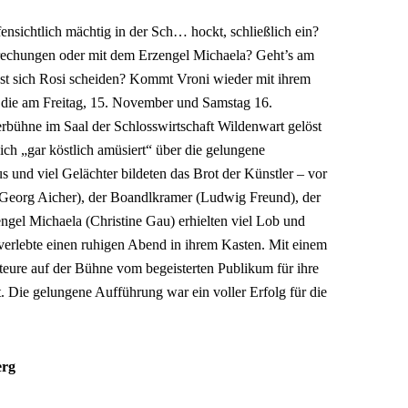
fensichtlich mächtig in der Sch… hockt, schließlich ein?
rechungen oder mit dem Erzengel Michaela? Geht’s am
st sich Rosi scheiden? Kommt Vroni wieder mit ihrem
die am Freitag, 15. November und Samstag 16.
bühne im Saal der Schlosswirtschaft Wildenwart gelöst
ch „gar köstlich amüsiert“ über die gelungene
 und viel Gelächter bildeten das Brot der Künstler – vor
(Georg Aicher), der Boandlkramer (Ludwig Freund), der
gel Michaela (Christine Gau) erhielten viel Lob und
verlebte einen ruhigen Abend in ihrem Kasten. Mit einem
eure auf der Bühne vom begeisterten Publikum für ihre
. Die gelungene Aufführung war ein voller Erfolg für die
erg