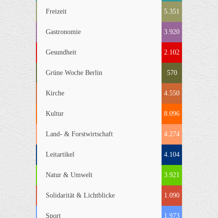
Freizeit
5.351
Gastronomie
3.920
Gesundheit
2.102
Grüne Woche Berlin
570
Kirche
4.550
Kultur
8.096
Land- & Forstwirtschaft
4.274
Leitartikel
4.104
Natur & Umwelt
3.921
Solidarität & Lichtblicke
1.090
Sport
1.973