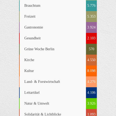
Brauchtum
5.776
Freizeit
5.353
Gastronomie
3.924
Gesundheit
2.103
Grüne Woche Berlin
570
Kirche
4.550
Kultur
8.098
Land- & Forstwirtschaft
4.276
Leitartikel
4.106
Natur & Umwelt
3.926
Solidarität & Lichtblicke
1.093