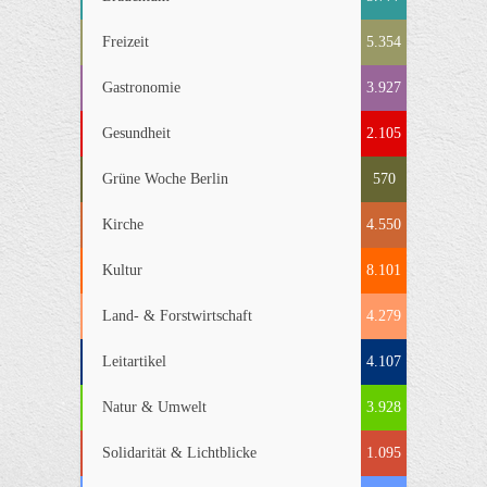
Freizeit
5.354
Gastronomie
3.927
Gesundheit
2.105
Grüne Woche Berlin
570
Kirche
4.550
Kultur
8.101
Land- & Forstwirtschaft
4.279
Leitartikel
4.107
Natur & Umwelt
3.928
Solidarität & Lichtblicke
1.095