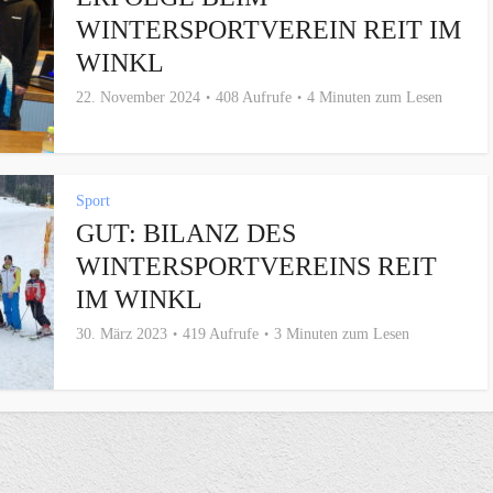
WINTERSPORTVEREIN REIT IM
WINKL
22. November 2024
408 Aufrufe
4 Minuten zum Lesen
Sport
GUT: BILANZ DES
WINTERSPORTVEREINS REIT
IM WINKL
30. März 2023
419 Aufrufe
3 Minuten zum Lesen