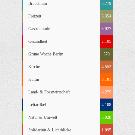
Brauchtum
5.779
Freizeit
5.354
Gastronomie
3.927
Gesundheit
2.105
Grüne Woche Berlin
570
Kirche
4.552
Kultur
8.101
Land- & Forstwirtschaft
4.279
Leitartikel
4.108
Natur & Umwelt
3.928
Solidarität & Lichtblicke
1.095