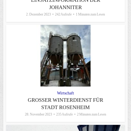
EINSATZINFORMATION DER
JOHANNITER
2. Dezember 2023
242 Aufrufe
1 Minuten zum Lesen
Wirtschaft
GROSSER WINTERDIENST FÜR S
TADT ROSENHEIM
28. November 2023
235 Aufrufe
2 Minuten zum Lesen