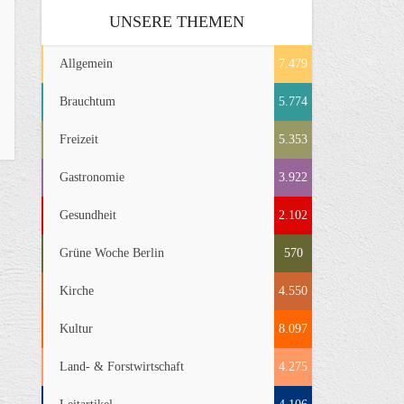
UNSERE THEMEN
Allgemein
7.479
Brauchtum
5.774
Freizeit
5.353
Gastronomie
3.922
Gesundheit
2.102
Grüne Woche Berlin
570
Kirche
4.550
Kultur
8.097
Land- & Forstwirtschaft
4.275