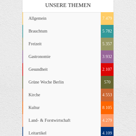
UNSERE THEMEN
Allgemein
7.479
Brauchtum
5.782
Freizeit
5.357
Gastronomie
3.932
Gesundheit
2.107
Grüne Woche Berlin
570
Kirche
4.553
Kultur
8.105
Land- & Forstwirtschaft
4.279
Leitartikel
4.109