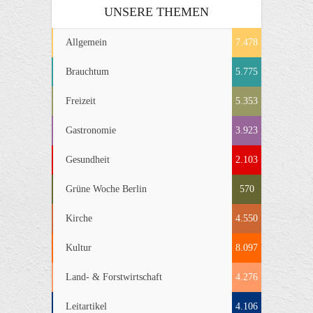
UNSERE THEMEN
Allgemein
7.478
Brauchtum
5.775
Freizeit
5.353
Gastronomie
3.923
Gesundheit
2.103
Grüne Woche Berlin
570
Kirche
4.550
Kultur
8.097
Land- & Forstwirtschaft
4.276
Leitartikel
4.106