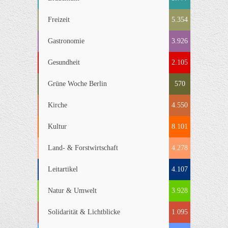
Freizeit
5.354
Gastronomie
3.926
Gesundheit
2.105
Grüne Woche Berlin
570
Kirche
4.550
Kultur
8.101
Land- & Forstwirtschaft
4.278
Leitartikel
4.107
Natur & Umwelt
3.928
Solidarität & Lichtblicke
1.095