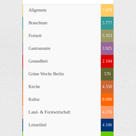
Allgemein
7.478
Brauchtum
5.777
Freizeit
5.353
Gastronomie
3.925
Gesundheit
2.104
Grüne Woche Berlin
570
Kirche
4.550
Kultur
8.099
Land- & Forstwirtschaft
4.276
Leitartikel
4.106