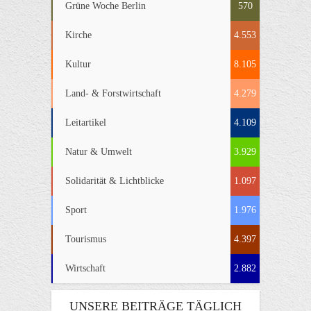
Grüne Woche Berlin
570
Kirche
4.553
Kultur
8.105
Land- & Forstwirtschaft
4.279
Leitartikel
4.109
Natur & Umwelt
3.929
Solidarität & Lichtblicke
1.097
Sport
1.976
Tourismus
4.397
Wirtschaft
2.882
UNSERE BEITRÄGE TÄGLICH