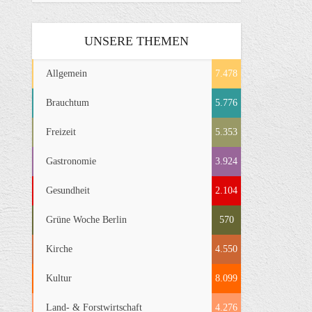
UNSERE THEMEN
Allgemein
7.478
Brauchtum
5.776
Freizeit
5.353
Gastronomie
3.924
Gesundheit
2.104
Grüne Woche Berlin
570
Kirche
4.550
Kultur
8.099
Land- & Forstwirtschaft
4.276