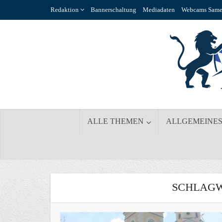
Redaktion
Bannerschaltung
Mediadaten
Webcams Same
ALLE THEMEN
ALLGEMEINE
SCHLAGW