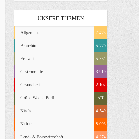
UNSERE THEMEN
Allgemein
7.473
Brauchtum
5.770
Freizeit
5.351
Gastronomie
3.919
Gesundheit
2.102
Grüne Woche Berlin
570
Kirche
4.549
Kultur
8.093
Land- & Forstwirtschaft
4.274