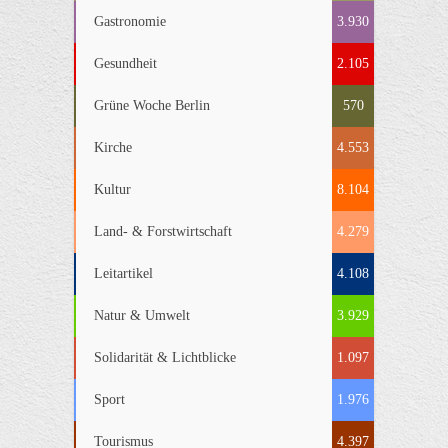
Gastronomie
3.930
Gesundheit
2.105
Grüne Woche Berlin
570
Kirche
4.553
Kultur
8.104
Land- & Forstwirtschaft
4.279
Leitartikel
4.108
Natur & Umwelt
3.929
Solidarität & Lichtblicke
1.097
Sport
1.976
Tourismus
4.397