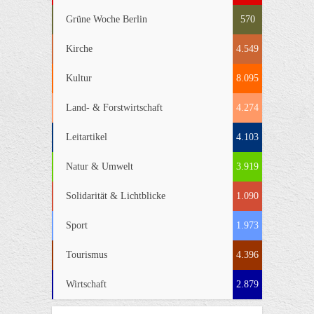
Grüne Woche Berlin
570
Kirche
4.549
Kultur
8.095
Land- & Forstwirtschaft
4.274
Leitartikel
4.103
Natur & Umwelt
3.919
Solidarität & Lichtblicke
1.090
Sport
1.973
Tourismus
4.396
Wirtschaft
2.879