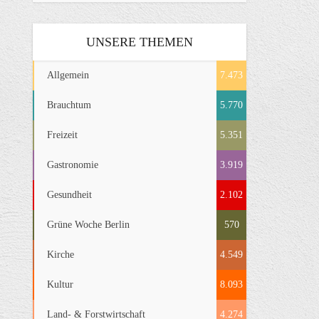
UNSERE THEMEN
Allgemein
7.473
Brauchtum
5.770
Freizeit
5.351
Gastronomie
3.919
Gesundheit
2.102
Grüne Woche Berlin
570
Kirche
4.549
Kultur
8.093
Land- & Forstwirtschaft
4.274