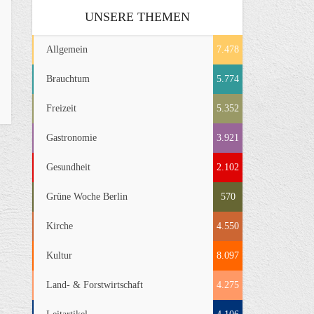
UNSERE THEMEN
Allgemein
7.478
Brauchtum
5.774
Freizeit
5.352
Gastronomie
3.921
Gesundheit
2.102
Grüne Woche Berlin
570
Kirche
4.550
Kultur
8.097
Land- & Forstwirtschaft
4.275