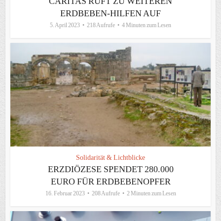
CARITAS RUFT ZU WEITEREN
ERDBEBEN-HILFEN AUF
5. April 2023
218 Aufrufe
4 Minuten zum Lesen
Solidarität & Lichtblicke
ERZDIÖZESE SPENDET 280.000
EURO FÜR ERDBEBENOPFER
16. Februar 2023
208 Aufrufe
2 Minuten zum Lesen