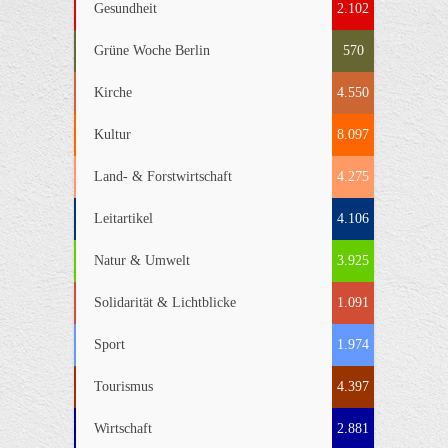
Gesundheit
2.102
Grüne Woche Berlin
570
Kirche
4.550
Kultur
8.097
Land- & Forstwirtschaft
4.275
Leitartikel
4.106
Natur & Umwelt
3.925
Solidarität & Lichtblicke
1.091
Sport
1.974
Tourismus
4.397
Wirtschaft
2.881