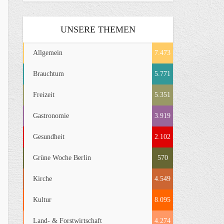
UNSERE THEMEN
Allgemein
7.473
Brauchtum
5.771
Freizeit
5.351
Gastronomie
3.919
Gesundheit
2.102
Grüne Woche Berlin
570
Kirche
4.549
Kultur
8.095
Land- & Forstwirtschaft
4.274