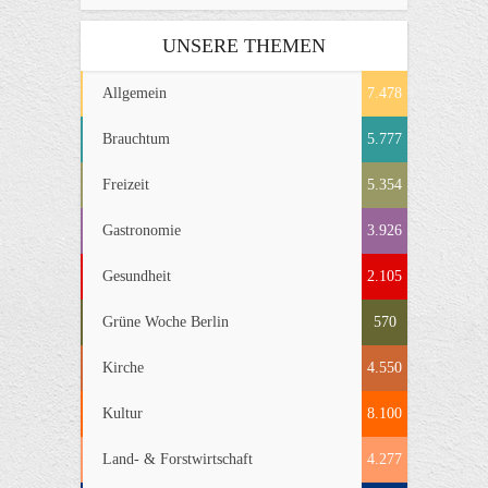
UNSERE THEMEN
Allgemein
7.478
Brauchtum
5.777
Freizeit
5.354
Gastronomie
3.926
Gesundheit
2.105
Grüne Woche Berlin
570
Kirche
4.550
Kultur
8.100
Land- & Forstwirtschaft
4.277