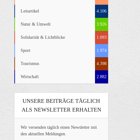
Leitartikel
4.106
Natur & Umwelt
3.926
Solidarität & Lichtblicke
1.093
Sport
1.974
Tourismus
4.398
Wirtschaft
2.882
UNSERE BEITRÄGE TÄGLICH
ALS NEWSLETTER ERHALTEN
Wir versenden täglich einen Newsletter mit
den aktuellen Meldungen.