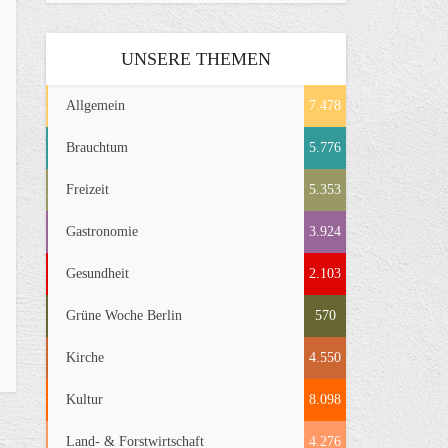
UNSERE THEMEN
Allgemein
7.478
Brauchtum
5.776
Freizeit
5.353
Gastronomie
3.924
Gesundheit
2.103
Grüne Woche Berlin
570
Kirche
4.550
Kultur
8.098
Land- & Forstwirtschaft
4.276