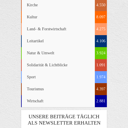
Kirche
4.550
Kultur
8.097
Land- & Forstwirtschaft
4.275
Leitartikel
4.106
Natur & Umwelt
3.924
Solidarität & Lichtblicke
1.091
Sport
1.974
Tourismus
4.397
Wirtschaft
2.881
UNSERE BEITRÄGE TÄGLICH
ALS NEWSLETTER ERHALTEN