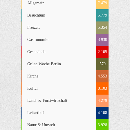
Allgemein
7.479
Brauchtum
5.779
Freizeit
5.354
Gastronomie
3.930
Gesundheit
2.105
Grüne Woche Berlin
570
Kirche
4.553
Kultur
8.103
Land- & Forstwirtschaft
4.279
Leitartikel
4.108
Natur & Umwelt
3.928