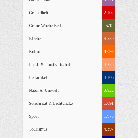
Gesundheit
2.102
Grüne Woche Berlin
570
Kirche
4.550
Kultur
8.097
Land- & Forstwirtschaft
4.275
Leitartikel
4.106
Natur & Umwelt
3.922
Solidarität & Lichtblicke
1.091
Sport
1.973
Tourismus
4.397