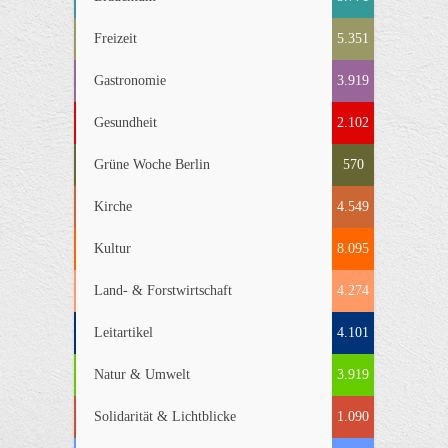
Freizeit
5.351
Gastronomie
3.919
Gesundheit
2.102
Grüne Woche Berlin
570
Kirche
4.549
Kultur
8.095
Land- & Forstwirtschaft
4.274
Leitartikel
4.101
Natur & Umwelt
3.919
Solidarität & Lichtblicke
1.090