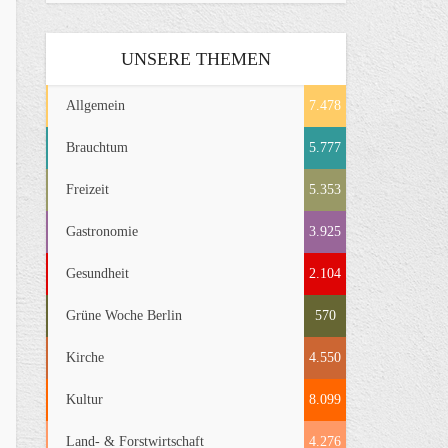
UNSERE THEMEN
Allgemein
7.478
Brauchtum
5.777
Freizeit
5.353
Gastronomie
3.925
Gesundheit
2.104
Grüne Woche Berlin
570
Kirche
4.550
Kultur
8.099
Land- & Forstwirtschaft
4.276