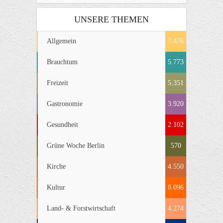
UNSERE THEMEN
Allgemein
7.476
Brauchtum
5.773
Freizeit
5.351
Gastronomie
3.920
Gesundheit
2.102
Grüne Woche Berlin
570
Kirche
4.550
Kultur
8.096
Land- & Forstwirtschaft
4.274