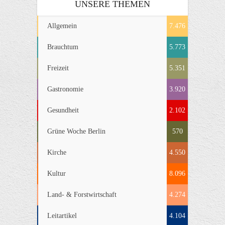
UNSERE THEMEN
Allgemein
7.476
Brauchtum
5.773
Freizeit
5.351
Gastronomie
3.920
Gesundheit
2.102
Grüne Woche Berlin
570
Kirche
4.550
Kultur
8.096
Land- & Forstwirtschaft
4.274
Leitartikel
4.104