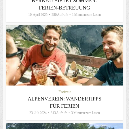
BERNAU BIETET SOMMER-
FERIEN-BETREUUNG
10. April 2025
280 Aufrufe
1 Minuten zum Lesen
Freizeit
ALPENVEREIN: WANDERTIPPS
FÜR FERIEN
23. Juli 2024
313 Aufrufe
3 Minuten zum Lesen