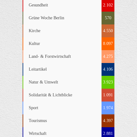
Gesundheit
2.102
Grüne Woche Berlin
570
Kirche
4.550
Kultur
8.097
Land- & Forstwirtschaft
4.275
Leitartikel
4.106
Natur & Umwelt
3.923
Solidarität & Lichtblicke
1.091
Sport
1.974
Tourismus
4.397
Wirtschaft
2.881