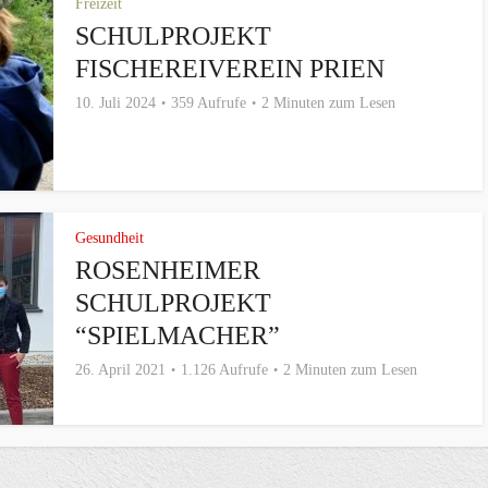
Freizeit
SCHULPROJEKT
FISCHEREIVEREIN PRIEN
10. Juli 2024
359 Aufrufe
2 Minuten zum Lesen
Gesundheit
ROSENHEIMER
SCHULPROJEKT
“SPIELMACHER”
26. April 2021
1.126 Aufrufe
2 Minuten zum Lesen