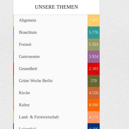
UNSERE THEMEN
Allgemein
7.478
Brauchtum
5.776
Freizeit
5.353
Gastronomie
3.924
Gesundheit
2.103
Grüne Woche Berlin
570
Kirche
4.550
Kultur
8.098
Land- & Forstwirtschaft
4.276