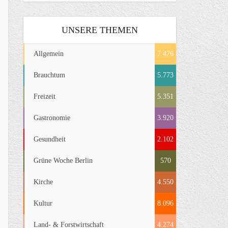
UNSERE THEMEN
Allgemein
7.476
Brauchtum
5.773
Freizeit
5.351
Gastronomie
3.920
Gesundheit
2.102
Grüne Woche Berlin
570
Kirche
4.550
Kultur
8.096
Land- & Forstwirtschaft
4.274