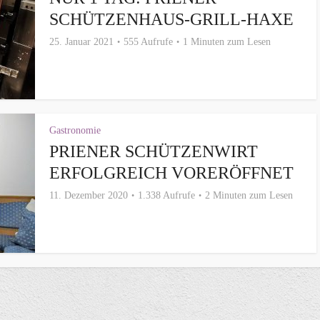
SCHÜTZENHAUS-GRILL-HAXE
25. Januar 2021
555 Aufrufe
1 Minuten zum Lesen
Gastronomie
PRIENER SCHÜTZENWIRT
ERFOLGREICH VORERÖFFNET
11. Dezember 2020
1.338 Aufrufe
2 Minuten zum Lesen