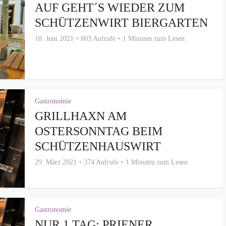
AUF GEHT´S WIEDER ZUM
SCHÜTZENWIRT BIERGARTEN
10. Juni 2021
603 Aufrufe
1 Minuten zum Lesen
Gastronomie
GRILLHAXN AM
OSTERSONNTAG BEIM
SCHÜTZENHAUSWIRT
29. März 2021
374 Aufrufe
1 Minuten zum Lesen
Gastronomie
NUR 1 TAG: PRIENER