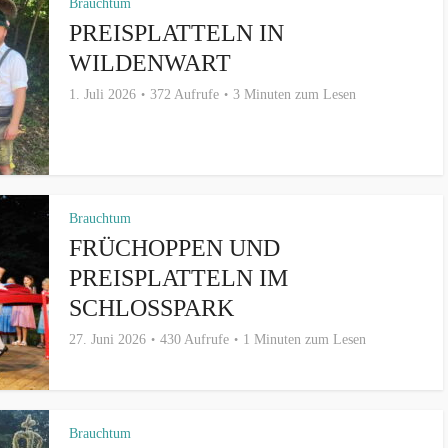
Brauchtum
PREISPLATTELN IN
WILDENWART
1. Juli 2026
372 Aufrufe
3 Minuten zum Lesen
Brauchtum
FRÜCHOPPEN UND
PREISPLATTELN IM
SCHLOSSPARK
27. Juni 2026
430 Aufrufe
1 Minuten zum Lesen
Brauchtum