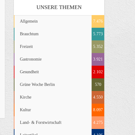
UNSERE THEMEN
Allgemein
7.476
Brauchtum
5.773
Freizeit
5.352
Gastronomie
3.921
Gesundheit
2.102
Grüne Woche Berlin
570
Kirche
4.550
Kultur
8.097
Land- & Forstwirtschaft
4.275