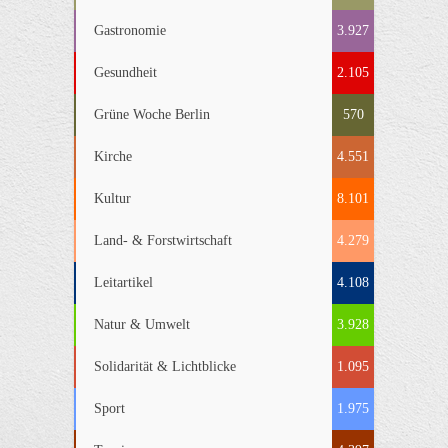
Gastronomie
3.927
Gesundheit
2.105
Grüne Woche Berlin
570
Kirche
4.551
Kultur
8.101
Land- & Forstwirtschaft
4.279
Leitartikel
4.108
Natur & Umwelt
3.928
Solidarität & Lichtblicke
1.095
Sport
1.975