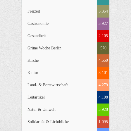
Freizeit
5.354
Gastronomie
3.927
Gesundheit
2.105
Grüne Woche Berlin
570
Kirche
4.550
Kultur
8.101
Land- & Forstwirtschaft
4.279
Leitartikel
4.108
Natur & Umwelt
3.928
Solidarität & Lichtblicke
1.095