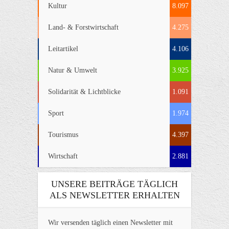
Kultur
8.097
Land- & Forstwirtschaft
4.275
Leitartikel
4.106
Natur & Umwelt
3.925
Solidarität & Lichtblicke
1.091
Sport
1.974
Tourismus
4.397
Wirtschaft
2.881
UNSERE BEITRÄGE TÄGLICH
ALS NEWSLETTER ERHALTEN
Wir versenden täglich einen Newsletter mit