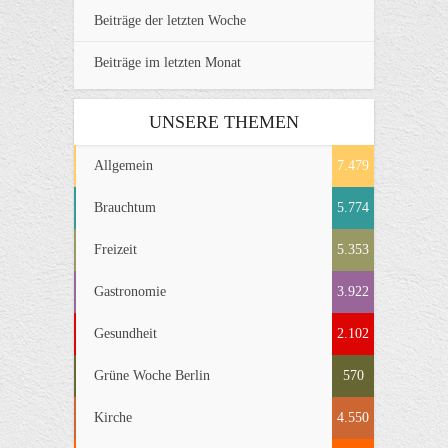
Beiträge der letzten Woche
Beiträge im letzten Monat
UNSERE THEMEN
Allgemein
7.479
Brauchtum
5.774
Freizeit
5.353
Gastronomie
3.922
Gesundheit
2.102
Grüne Woche Berlin
570
Kirche
4.550