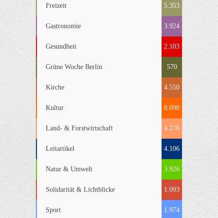
Freizeit
5.353
Gastronomie
3.924
Gesundheit
2.103
Grüne Woche Berlin
570
Kirche
4.550
Kultur
8.098
Land- & Forstwirtschaft
4.276
Leitartikel
4.106
Natur & Umwelt
3.926
Solidarität & Lichtblicke
1.093
Sport
1.974