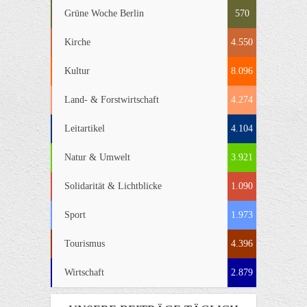
Grüne Woche Berlin
570
Kirche
4.550
Kultur
8.096
Land- & Forstwirtschaft
4.274
Leitartikel
4.104
Natur & Umwelt
3.921
Solidarität & Lichtblicke
1.090
Sport
1.973
Tourismus
4.396
Wirtschaft
2.879