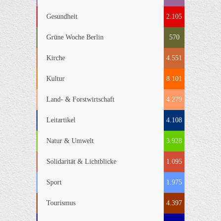
Gesundheit
2.105
Grüne Woche Berlin
570
Kirche
4.551
Kultur
8.101
Land- & Forstwirtschaft
4.279
Leitartikel
4.108
Natur & Umwelt
3.928
Solidarität & Lichtblicke
1.095
Sport
1.975
Tourismus
4.397