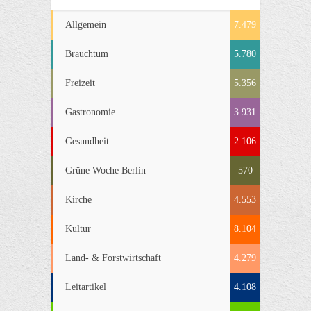
Allgemein
7.479
Brauchtum
5.780
Freizeit
5.356
Gastronomie
3.931
Gesundheit
2.106
Grüne Woche Berlin
570
Kirche
4.553
Kultur
8.104
Land- & Forstwirtschaft
4.279
Leitartikel
4.108