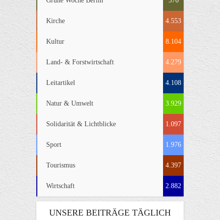
Grüne Woche Berlin
570
Kirche
4.553
Kultur
8.104
Land- & Forstwirtschaft
4.279
Leitartikel
4.108
Natur & Umwelt
3.929
Solidarität & Lichtblicke
1.097
Sport
1.976
Tourismus
4.397
Wirtschaft
2.882
UNSERE BEITRÄGE TÄGLICH